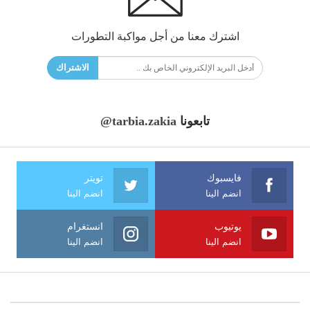
اشترك معنا من أجل مواكبة التطورات
الاشتراك
تابعونا
@tarbia.zakia
فايسبوك
تويتر
انضم الينا
انضم الينا
يوتيوب
انستغرام
انضم الينا
انضم الينا