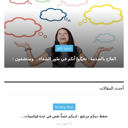
اخترنا لكم
العلاج بالصدمة : تخيّلوا أنكم في طور الشفاء… وستشفون !
أحدث المقالات
صحة وتغذية
ضغط دمكم مرتفع : لديكم حتماّ نقص في عدة فيتامينات…
6 أشهر منذ