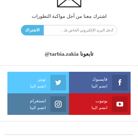
اشترك معنا من أجل مواكبة التطورات
الاشتراك
تابعونا
@tarbia.zakia
فايسبوك
تويتر
انضم الينا
انضم الينا
يوتيوب
انستغرام
انضم الينا
انضم الينا