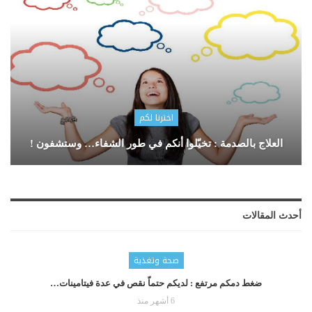
اخترنا لكم
العلاج بالصدمة : تخيّلوا أنكم في طور الشفاء… وستشفون !
أحدث المقالات
صحة وتغذية
ضغط دمكم مرتفع : لديكم حتماّ نقص في عدة فيتامينات…
6 أشهر منذ