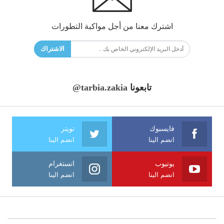
اشترك معنا من أجل مواكبة التطورات
الاشتراك
تابعونا
@tarbia.zakia
فايسبوك
تويتر
انضم الينا
انضم الينا
يوتيوب
انستغرام
انضم الينا
انضم الينا