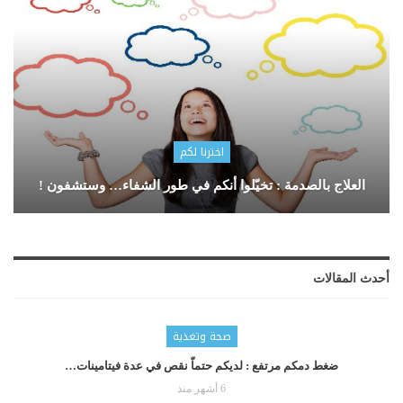
اخترنا لكم
العلاج بالصدمة : تخيّلوا أنكم في طور الشفاء… وستشفون !
أحدث المقالات
صحة وتغذية
ضغط دمكم مرتفع : لديكم حتماّ نقص في عدة فيتامينات…
6 أشهر منذ