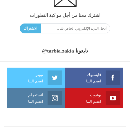
اشترك معنا من أجل مواكبة التطورات
الاشتراك
تابعونا
@tarbia.zakia
فايسبوك
تويتر
انضم الينا
انضم الينا
يوتيوب
انستغرام
انضم الينا
انضم الينا