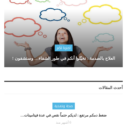
اخترنا لكم
العلاج بالصدمة : تخيّلوا أنكم في طور الشفاء… وستشفون !
أحدث المقالات
صحة وتغذية
ضغط دمكم مرتفع : لديكم حتماّ نقص في عدة فيتامينات…
6 أشهر منذ