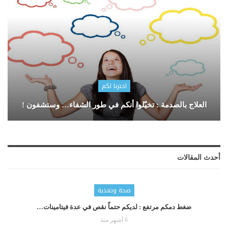
اخترنا لكم
العلاج بالصدمة : تخيّلوا أنكم في طور الشفاء… وستشفون !
أحدث المقالات
صحة وتغذية
ضغط دمكم مرتفع : لديكم حتماّ نقص في عدة فيتامينات…
6 أشهر منذ