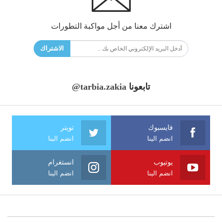
اشترك معنا من أجل مواكبة التطورات
الاشتراك
تابعونا
@tarbia.zakia
فايسبوك
تويتر
انضم الينا
انضم الينا
يوتيوب
انستغرام
انضم الينا
انضم الينا