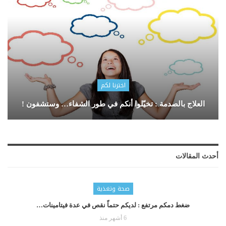
اخترنا لكم
العلاج بالصدمة : تخيّلوا أنكم في طور الشفاء… وستشفون !
أحدث المقالات
صحة وتغذية
ضغط دمكم مرتفع : لديكم حتماّ نقص في عدة فيتامينات…
6 أشهر منذ