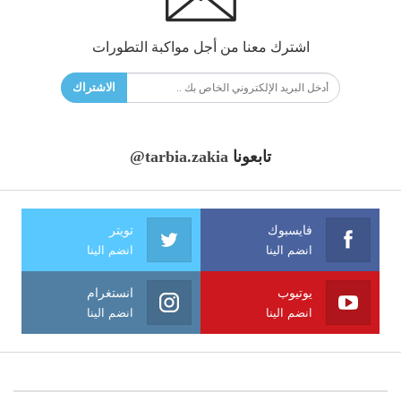
اشترك معنا من أجل مواكبة التطورات
الاشتراك
تابعونا
@tarbia.zakia
فايسبوك
تويتر
انضم الينا
انضم الينا
يوتيوب
انستغرام
انضم الينا
انضم الينا