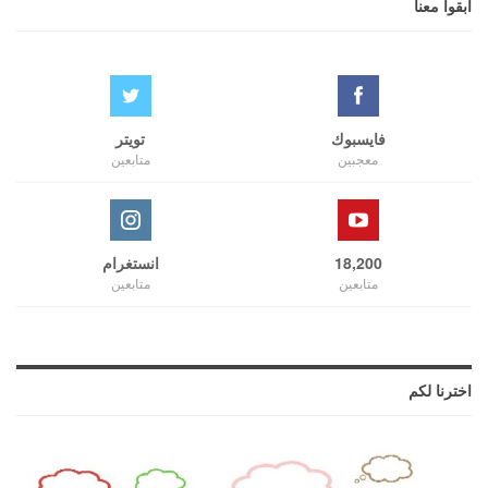
ابقوا معنا
فايسبوك
تويتر
معجبين
متابعين
18,200
انستغرام
متابعين
متابعين
اخترنا لكم