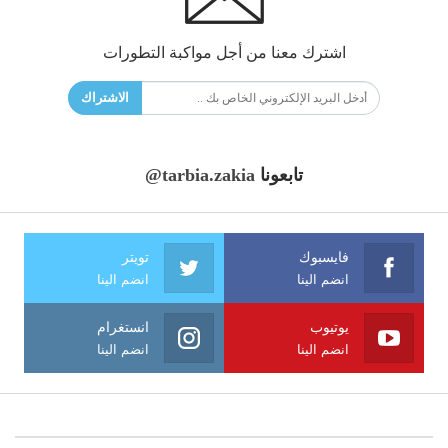
اشترك معنا من أجل مواكبة التطورات
الاشتراك
تابعونا
@tarbia.zakia
فايسبوك
تويتر
انضم الينا
انضم الينا
يوتيوب
انستغرام
انضم الينا
انضم الينا