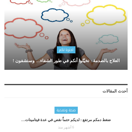
اخترنا لكم
العلاج بالصدمة : تخيّلوا أنكم في طور الشفاء… وستشفون !
أحدث المقالات
صحة وتغذية
ضغط دمكم مرتفع : لديكم حتماّ نقص في عدة فيتامينات…
6 أشهر منذ