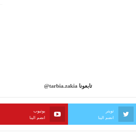
تابعونا
@tarbia.zakia
تويتر
يوتيوب
انضم الينا
انضم الينا