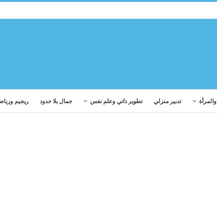
المرأة
تدبير منزلي
تطوير ذاتي وعلم نفس
جمال بلا حدود
ريجيم ورياض