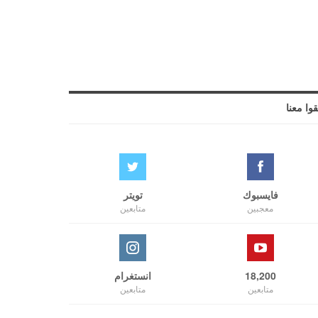
قوا معنا
فايسبوك
تويتر
معجبين
متابعين
18,200
انستغرام
متابعين
متابعين