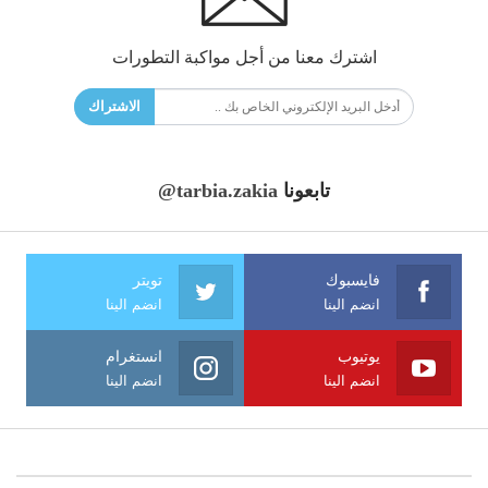
اشترك معنا من أجل مواكبة التطورات
الاشتراك
تابعونا
@tarbia.zakia
فايسبوك
تويتر
انضم الينا
انضم الينا
يوتيوب
انستغرام
انضم الينا
انضم الينا