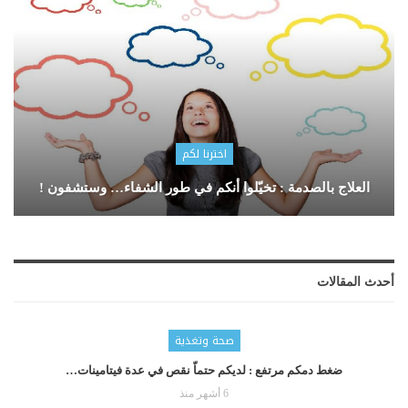
اخترنا لكم
العلاج بالصدمة : تخيّلوا أنكم في طور الشفاء… وستشفون !
أحدث المقالات
صحة وتغذية
ضغط دمكم مرتفع : لديكم حتماّ نقص في عدة فيتامينات…
6 أشهر منذ