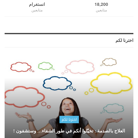
18,200
انستغرام
متابعين
متابعين
اخترنا لكم
اخترنا لكم
العلاج بالصدمة : تخيّلوا أنكم في طور الشفاء… وستشفون !