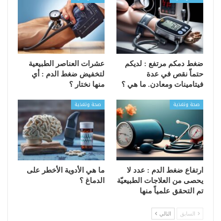
ضغط دمكم مرتفع : لديكم
عشرات العناصر الطبيعية
حتماّ نقص في عدة
لتخفيض ضغط الدم : أي
فيتامينات ومعادن. ما هي ؟
منها نختار ؟
صحة وتغذية
صحة وتغذية
ارتفاع ضغط الدم : عدد لا
ما هي الأدوية الأخطر على
يحصى من العلاجات الطبيعيّة
الدماغ ؟
تم التحقق علمياً منها
السابق
التالي