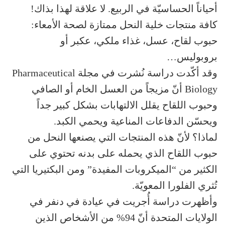
أحياناً الحساسيّة في الربيع. لا علاقة لهذا بذاك!
كافة منتجات خلية النحل ممتازة لصحة الأمعاء:
حبوب لقاح، عسل، غذاء ملكي، عكبر أو
بروبوليس…
وقد أكّدت دراسة نُشرت في مجلة Pharmaceutical
Biology أنّ مزيجاً من العسل الخام أو الصافي
وحبوب اللقاح يقلل الالتهابات بشكل كبير جداً
ويحسّن الدفاعات المناعية ويحمي الكبد.
لماذا؟ لأنّ هذه المنتجات التي يصنعها النحل من
حبوب اللقاح الذي يحمله على بدنه تحتوي على
الكثير من “الميكروبات المفيدة” ومن البكتيريا التي
تُثري الفلورا المعويّة.
وأظهرت دراسة أُجريت في عيادة في دنفر في
الولايات المتحدة أنّ 94% من الأشخاص الذين