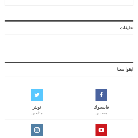
تعليقات
ابقوا معنا
فايسبوك
تويتر
معجبين
متابعين