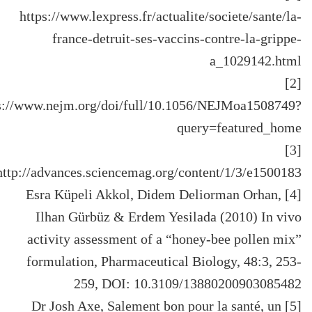
https://www.lexpress.fr/actualite/societe/sante/la-
france-detruit-ses-vaccins-contre-la-grippe-
a_1029142.html
[2]
s://www.nejm.org/doi/full/10.1056/NEJMoa1508749?
query=featured_home
[3]
http://advances.sciencemag.org/content/1/3/e1500183
[4] Esra Küpeli Akkol, Didem Deliorman Orhan,
Ilhan Gürbüz & Erdem Yesilada (2010) In vivo
activity assessment of a “honey-bee pollen mix”
formulation, Pharmaceutical Biology, 48:3, 253-
259, DOI: 10.3109/13880200903085482
[5] Dr Josh Axe, Salement bon pour la santé, un