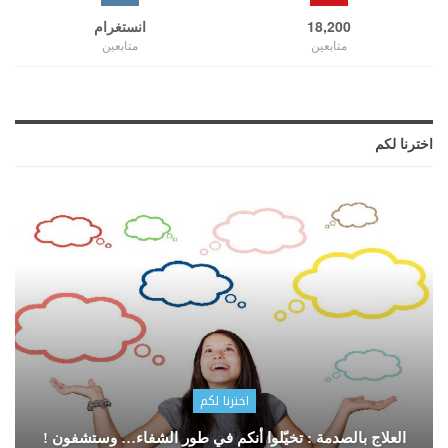
18,200
انستغرام
متابعين
متابعين
اخترنا لكم
اخترنا لكم
العلاج بالصدمة : تخيّلوا أنكم في طور الشفاء… وستشفون !