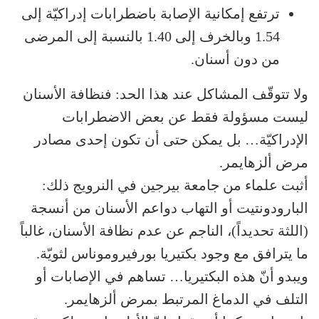
ترتفع إمكانية الإصابة باضطرابات إدراكيّة إلى
1.54 وبالخرف إلى 1.40 بالنسبة إلى المرضى
من دون أسنان.
ولا تتوقّف المشاكل عند هذا الحد: فنظافة الأسنان
ليست مسؤولة فقط عن بعض الاضطرابات
الإدراكيّة… بل يمكن حتى أن تكون إحدى مصادر
مرض ألزهايمر.
أثبت علماء من جامعة بيرجين في النرويج ذلك:
البارودونتيت أو التهاب دواعم الأسنان من أنسجة
(اللثة تحديداً)، الناجم عن عدم نظافة الأسنان، غالباً
ما يترافق مع وجود بكتيريا بورفيروموناس لثويّة.
ويبدو أنّ هذه البكتيريا… تساهم في الإصابات أو
التلف في الدماغ المرتبط بمرض ألزهايمر.