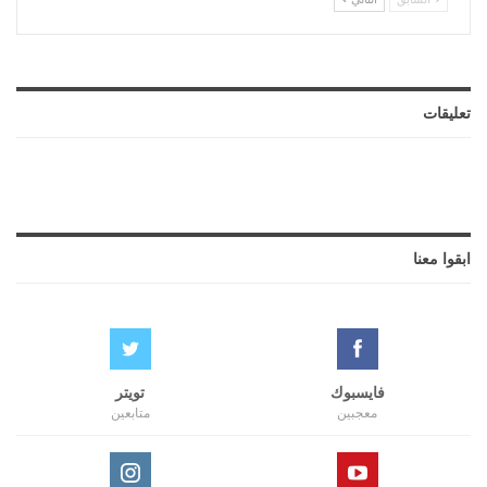
تعليقات
ابقوا معنا
فايسبوك
تويتر
معجبين
متابعين