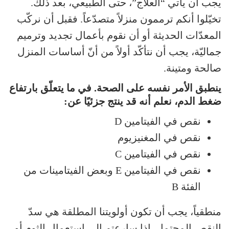
يجب أن يأتي “العلاج”، حتى الطبيعي، بعد ذلك.
تخيّلوا أنكم ترممون منزلاً متصدّعاً. فقبل أن نركّب
المعدّات الحديثة أو أن نقوم بأعمال تجديد وترميم
جماليّة، يجب أن نتأكّد أولاً من أنّ أساسات المنزل
صالحة ومتينة.
ينطبق الأمر نفسه على الصحة. في ما يتعلّق بارتفاع
ضغط الدم، نعلم أنه قد ينتج جزئيًا عن:
نقص في الفيتامين D
نقص في المغنيزيوم
نقص في الفيتامين C
نقص في الفيتامين E وبعض الفيتامينات من
الفئة B
منطقياً، يجب أن تكون أولويتنا المطلقة هي سدّ
النقص المحتمل. إذا سارعتم إلى استعمال الثوم أو