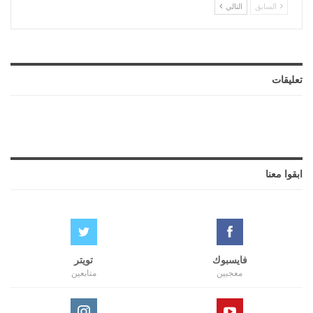
السابق
التالي
تعليقات
ابقوا معنا
فايسبوك
تويتر
معجبين
متابعين