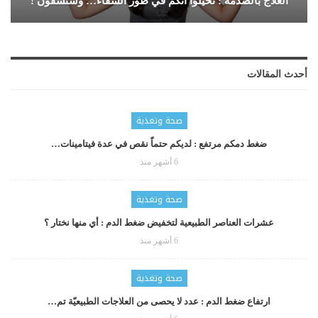
العلاج بالصدمة : تخيّلوا أنكم في طور الشفاء… وستشفون !
أحدث المقالات
صحة وتغذية
ضغط دمكم مرتفع : لديكم حتماّ نقص في عدة فيتامينات…
6 أشهر منذ
صحة وتغذية
عشرات العناصر الطبيعية لتخفيض ضغط الدم : أي منها نختار ؟
6 أشهر منذ
صحة وتغذية
ارتفاع ضغط الدم : عدد لا يحصى من العلاجات الطبيعيّة تم…