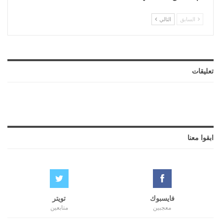
السابق
التالي
تعليقات
ابقوا معنا
فايسبوك
تويتر
معجبين
متابعين