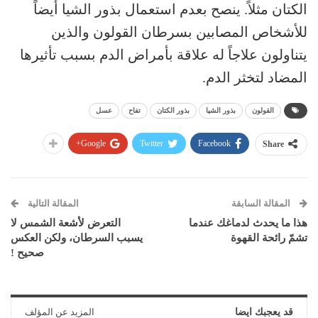
الكتان مثلاً. ينصح بعدم استعمال بذور الشيا أيضاً
للأشخاص المصابين بسرطان القولون والذين
يتناولون علاجاً له علاقة بأمراض الدم بسبب تأثيرها
المضاد لتخثر الدم.
القولون
بذور الشيا
بذور الكتان
تفاح
عسل
Google+
Twitter
Facebook
Share
المقالة السابقة
المقالة التالية
هذا ما يحدث لدماغك عندما
التعرض لأشعة الشمس لا
تشمّ رائحة القهوة
يسبب السرطان، ولكن العكس
صحيح !
قد يعجبك ايضا
المزيد عن المؤلف