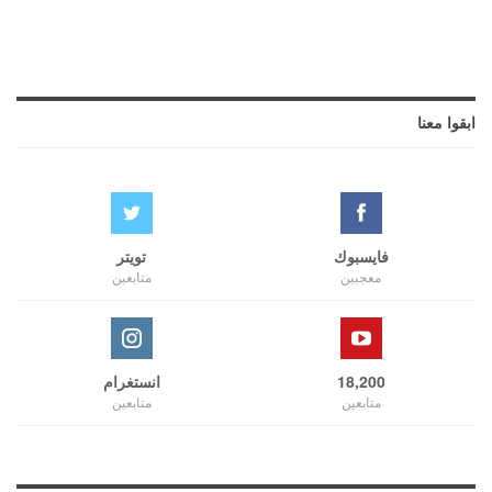
ابقوا معنا
فايسبوك
تويتر
معجبين
متابعين
18,200
انستغرام
متابعين
متابعين