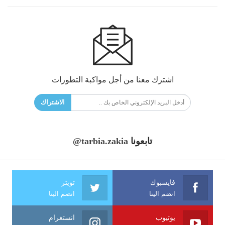
اشترك معنا من أجل مواكبة التطورات
الاشتراك
تابعونا
@tarbia.zakia
فايسبوك
تويتر
انضم الينا
انضم الينا
يوتيوب
انستغرام