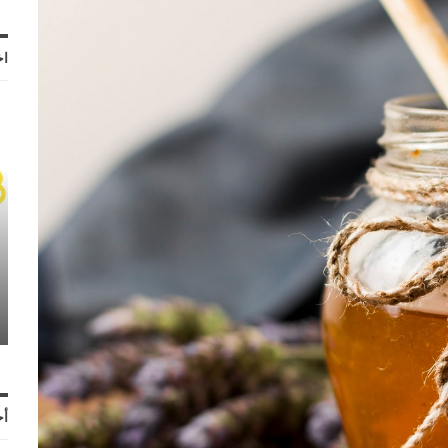
اخ
أح