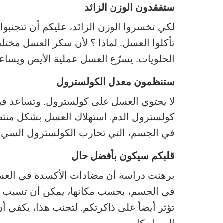
ستفقدون الوزن الزائد
لكي تخسروا الوزن الزائد، عليكم أن تتجنبوا
تأكلوا العسل. لماذا ؟ لأن سكر العسل مختل
الحلويات. يسرّع العسل عملية الأيض ويساعد
ستنظمون معدل الكولسترول
لا يحتوي العسل على كولسترول. وتساعد فيت
كولسترول الدم. استهلاك العسل بشكل منتظ
في الجسم، التي تحارب الكولسترول السيء
قلبكم سيكون بأفضل حال
برهنت دراسة أن مضادات الأكسدة في العسل 
في الجسم، بحسب مكانها، يمكن أن تسبب قص
تؤثر أيضاً على ذاكرتكم. لتجنب هذا، يكفي أ
العسل كل يوم.