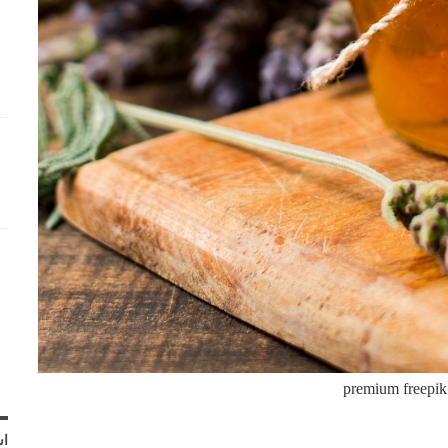
premium freepik
اش