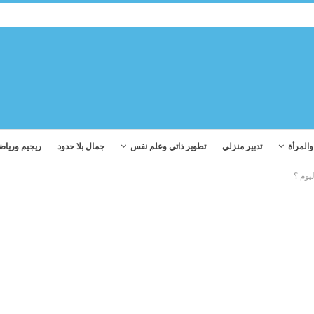
المرأة
تدبير منزلي
تطوير ذاتي وعلم نفس
جمال بلا حدود
ريجيم ورياض
يوم ؟