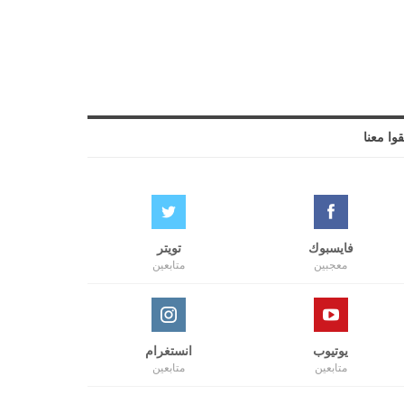
قوا معنا
فايسبوك
تويتر
معجبين
متابعين
يوتيوب
انستغرام
متابعين
متابعين