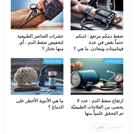
ضغط دمكم مرتفع : لديكم
عشرات العناصر الطبيعية
حتماّ نقص في عدة
لتخفيض ضغط الدم : أي
فيتامينات ومعادن. ما هي ؟
منها نختار ؟
صحة وتغذية
صحة وتغذية
ارتفاع ضغط الدم : عدد لا
ما هي الأدوية الأخطر على
يحصى من العلاجات الطبيعيّة
الدماغ ؟
تم التحقق علمياً منها
السابق
التالي