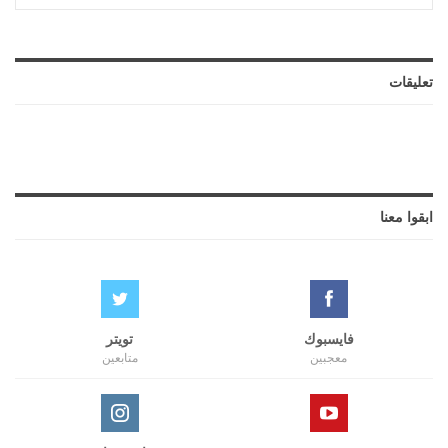
تعليقات
ابقوا معنا
فايسبوك
تويتر
معجبين
متابعين