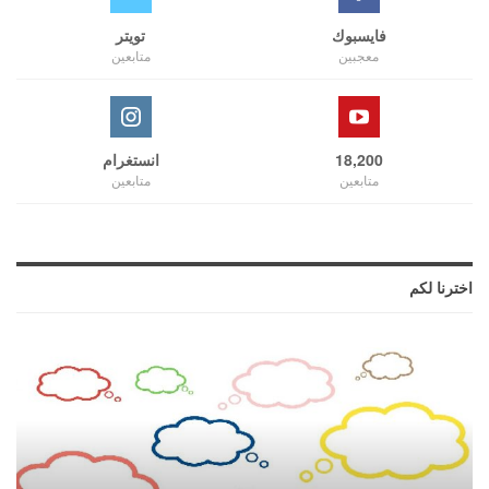
فايسبوك
تويتر
معجبين
متابعين
18,200
انستغرام
متابعين
متابعين
اخترنا لكم