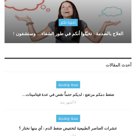
اخترنا لكم
العلاج بالصدمة : تخيّلوا أنكم في طور الشفاء… وستشفون !
أحدث المقالات
صحة وتغذية
ضغط دمكم مرتفع : لديكم حتماّ نقص في عدة فيتامينات…
6 أشهر منذ
صحة وتغذية
عشرات العناصر الطبيعية لتخفيض ضغط الدم : أي منها نختار ؟