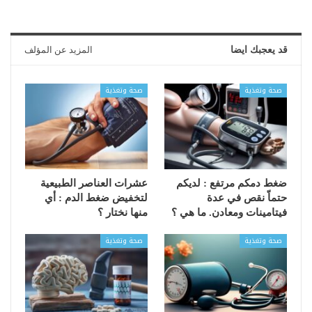
قد يعجبك ايضا
المزيد عن المؤلف
صحة وتغذية
صحة وتغذية
ضغط دمكم مرتفع : لديكم
عشرات العناصر الطبيعية
حتماّ نقص في عدة
لتخفيض ضغط الدم : أي
فيتامينات ومعادن. ما هي ؟
منها نختار ؟
صحة وتغذية
صحة وتغذية