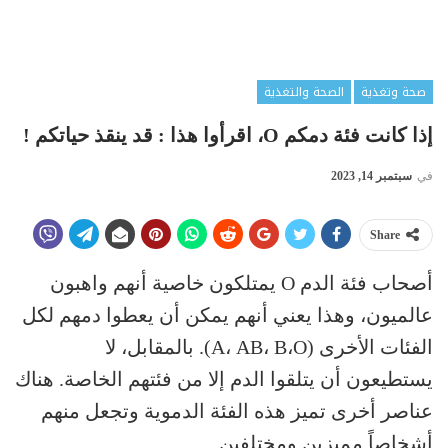
صحة وتغذية
الصحة والتغذية
إذا كانت فئة دمكم O، اقرأوا هذا : قد ينقذ حياتكم !
في
سبتمبر 14, 2023
Share
أصحاب فئة الدم O يمتلكون خاصية أنهم واهبون
عالميون، وهذا يعني أنهم يمكن أن يعطوا دمهم لكل
الفئات الأخرى (A، AB، B،O). بالمقابل، لا
يستطيعون أن يتلقوا الدم إلا من فئتهم الخاصة. هناك
عناصر أخرى تميز هذه الفئة الدموية وتجعل منهم
أشخاصاً مميزين ومختلفين.