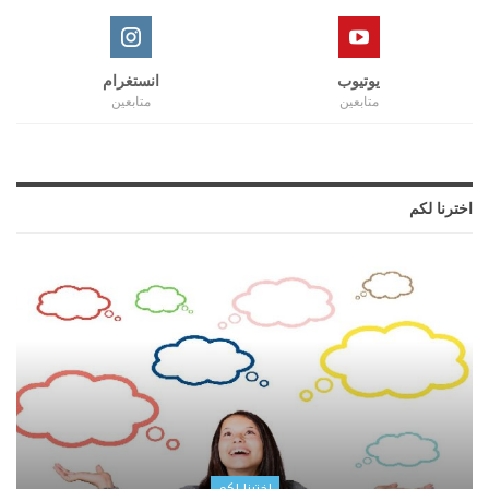
يوتيوب
انستغرام
متابعين
متابعين
اخترنا لكم