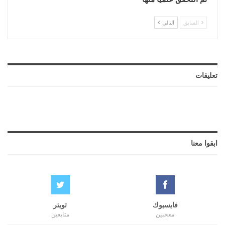
السابق
التالي
تعليقات
ابقوا معنا
فايسبوك
تويتر
معجبين
متابعين