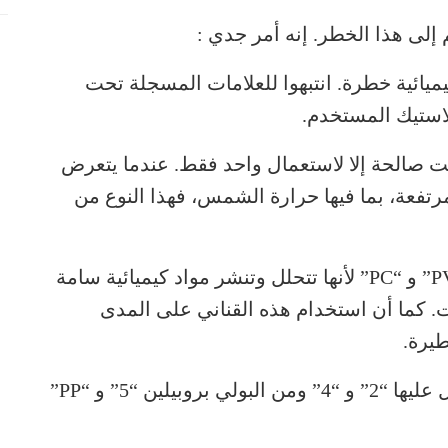
إلى هذا الخطر. إنه أمر جدي :
يميائية خطرة. انتبهوا للعلامات المسجلة تحت
بلاستيك المستخدم.
ل عليها “1PET” أو “1PETE” ليست صالحة إلا لاستعمال واحد فقط. عندما يتعرض
رتفعة، بما فيها حرارة الشمس، فهذا النوع من
تجنبوا القناني المسجل عليها “3” أو “7” “PVC” و “PC” لأنها تتحلل وتنشر مواد كيميائية سامة
. كما أن استخدام هذه القناني على المدى
يرة.
القناني المصنوعة من البولي أيثيلين المسجل عليها “2” و “4” ومن البولي بروبيلين “5” و “PP”