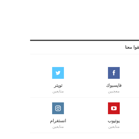
قوا معنا
فايسبوك
تويتر
معجبين
متابعين
يوتيوب
انستغرام
متابعين
متابعين