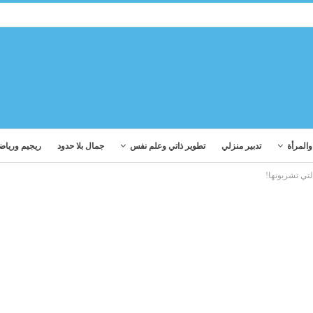
المرأة
تدبير منزلي
تطوير ذاتي وعلم نفس
جمال بلا حدود
ريجيم ورياض