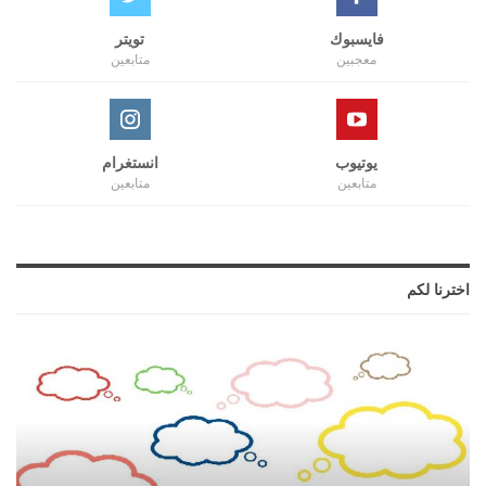
فايسبوك
تويتر
معجبين
متابعين
يوتيوب
انستغرام
متابعين
متابعين
اخترنا لكم