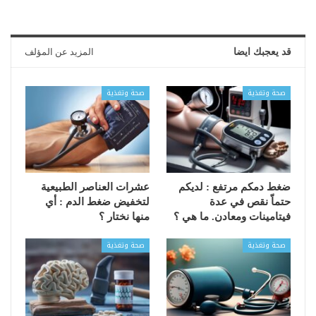
قد يعجبك ايضا
المزيد عن المؤلف
صحة وتغذية
صحة وتغذية
ضغط دمكم مرتفع : لديكم
عشرات العناصر الطبيعية
حتماّ نقص في عدة
لتخفيض ضغط الدم : أي
فيتامينات ومعادن. ما هي ؟
منها نختار ؟
صحة وتغذية
صحة وتغذية