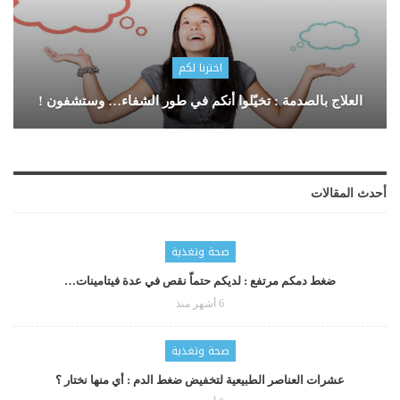
اخترنا لكم
العلاج بالصدمة : تخيّلوا أنكم في طور الشفاء… وستشفون !
أحدث المقالات
صحة وتغذية
ضغط دمكم مرتفع : لديكم حتماّ نقص في عدة فيتامينات…
6 أشهر منذ
صحة وتغذية
عشرات العناصر الطبيعية لتخفيض ضغط الدم : أي منها نختار ؟