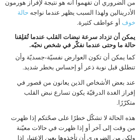
من الضروري أن تفهموا أنه هو نتيجة لإفراز هورمون
الأدرينالين ولهذا السبب يظهر عندما نواجه
حالة
خوف
أو عواطف كثيرة.
يمكن أن تزداد سرعة نبضات القلب عندما تُقلِقنا
حالة ما وحتى عندما نفكّر في شخص نحبّه.
كما يمكن أن تكون العوارض نفسيّة-جسديّة وأن
تنطلق قبل نوبة ذعر أو إحساس بخطر شديد.
عند بعض الأشخاص الذين يعانون من قصور في
إفراز الغدة الدرقيّة يكون تسارع نبض القلب
متكرّرًا.
هذه الحالة لا تشكّل خطرًا على صحّتكم إذا ظهرت
من وقت إلى آخر أو إذا ظهرت في حالات معيّنة
ولكن من الضروري أن تأخذوها بعين الإعتبار إذا