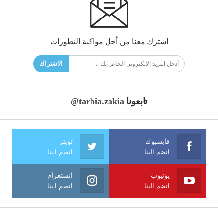
اشترك معنا من أجل مواكبة التطورات
الاشتراك
تابعونا
@tarbia.zakia
فايسبوك
تويتر
انضم الينا
انضم الينا
يوتيوب
انستغرام
انضم الينا
انضم الينا