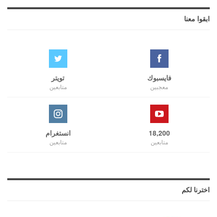
ابقوا معنا
فايسبوك
تويتر
معجبين
متابعين
18,200
انستغرام
متابعين
متابعين
اخترنا لكم