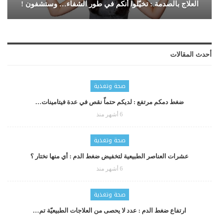
العلاج بالصدمة : تخيّلوا أنكم في طور الشفاء… وستشفون !
أحدث المقالات
صحة وتغذية
ضغط دمكم مرتفع : لديكم حتماّ نقص في عدة فيتامينات…
6 أشهر منذ
صحة وتغذية
عشرات العناصر الطبيعية لتخفيض ضغط الدم : أي منها نختار ؟
6 أشهر منذ
صحة وتغذية
ارتفاع ضغط الدم : عدد لا يحصى من العلاجات الطبيعيّة تم…