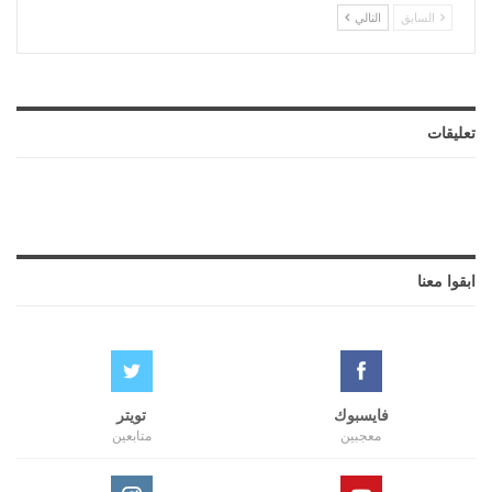
السابق
التالي
تعليقات
ابقوا معنا
فايسبوك
تويتر
معجبين
متابعين