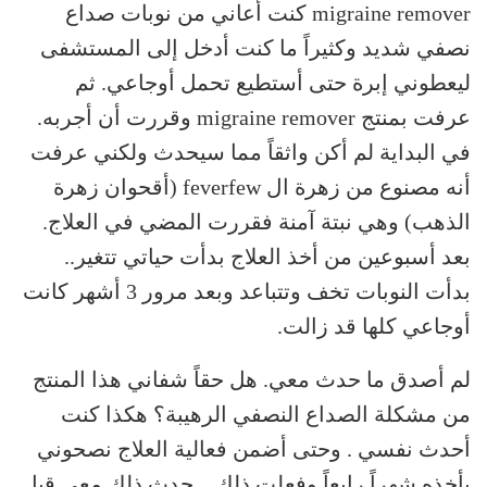
migraine remover كنت أعاني من نوبات صداع
نصفي شديد وكثيراً ما كنت أدخل إلى المستشفى
ليعطوني إبرة حتى أستطيع تحمل أوجاعي. ثم
عرفت بمنتج migraine remover وقررت أن أجربه.
في البداية لم أكن واثقاً مما سيحدث ولكني عرفت
أنه مصنوع من زهرة ال feverfew (أقحوان زهرة
الذهب) وهي نبتة آمنة فقررت المضي في العلاج.
بعد أسبوعين من أخذ العلاج بدأت حياتي تتغير..
بدأت النوبات تخف وتتباعد وبعد مرور 3 أشهر كانت
أوجاعي كلها قد زالت.
لم أصدق ما حدث معي. هل حقاً شفاني هذا المنتج
من مشكلة الصداع النصفي الرهيبة؟ هكذا كنت
أحدث نفسي . وحتى أضمن فعالية العلاج نصحوني
بأخذه شهراً رابعاً وفعلت ذلك .. حدث ذلك معي قبل