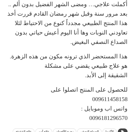
أكملت علاجي… ومضى الشهر الفضيل بدون ألم ..
بعد مرور سنة وقبل شهر رمضان القادم قررت أخذ
هذا المنتج الطبيعي مجدداً كنوع من الاحتياط لئلا
تعاودني النوبات وها أنا اليوم أعيش حياتي بدون
الصداع النصفي البغيض.
هذا المستحضر الذي ترونه مكون من هذه الزهرة.
هو علاج طبيعي يقضي على مشكلة
الشقيقة إلى الأبد.
للحصول على المنتج اتصلوا على
009611458158
واتس اب وموبايل :
0096181296570
الأكزما
الصداع النصقي
زهرة الأقحوان
علاج آمن
علاج الشقيقة