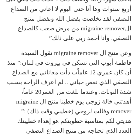
أربع سنوات وها أنا حتى اليوم لا اعاني من الصداع
النصفي لقد تخلصت بفضل الله وبفضل منتج
الmigraine remover من مرض صعب كالصداع
النصفي. وأنا أحمد ربي على ذلك”
وعن منتج ال migraine remover تقول السيدة
فاطمة أيوب التي تسكن في بيروت في لبنان:” منذ
أن كان عمري 12 عاماًب دأت معاناتي مع الصداع
النصفي الذي نغص حياتي .. لم أعرف الراحة بسبب
شدة النوبات. وعندما بلغت من العمر20 عاماً،
أهدتني خالة زوجي يوم خطبنا منتج ال migraine
remover وقالت لزوجي (خطيبي وقت ذاك) :”
هديتي لكم بمناسبة خطوبتكم هو إهداء خطيبتك
العدد الذي تحتاجه من منتج الصداع النصفي