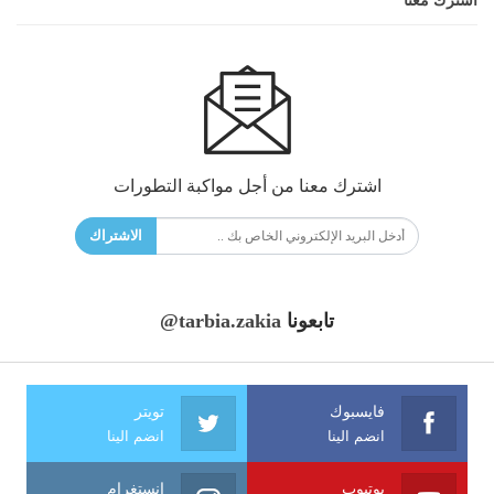
اشترك معنا
اشترك معنا من أجل مواكبة التطورات
الاشتراك
تابعونا
@tarbia.zakia
فايسبوك
تويتر
انضم الينا
انضم الينا
يوتيوب
انستغرام