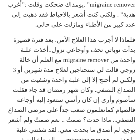
migraine remover” .يومذاك ضحكت وقلت :”أغرب
هدية” . ولكني كنت أشعر بالاحباط فقد ذهبت إلى
عدد كبير من الأطباء ومازلت على حالي.
فلماذا لا أجرب هذا العلاج الآمن. بعد فترة قصيرة
بدأت نوباتي تخف وأوجاعي تزول..أخذت علبة
واحدة من migraine remover مع العلم أن خالة
زوجي قالت لي ستحتاجين لعلاج مدة شهرين أو 3
ولكني لم أحتج إلا إلى علبة واحدة وشفيت من
الصداع النصفي. وكان شهر رمضان قد جاء فقلت
سأصوم وأرى إن كان رأسي ستعود إليه أوجاعه
فالصيام كماتعلمون صعب جداً على مرضى الصداع
النصفي.. ماذا حدث؟ صمتُ .. نعم صمتُ ولم أشعر
بوجع. لم أصدق ما يحدث معي. لقد شفتني علبة
واحدة من migraine remver من الصداع النصفي.