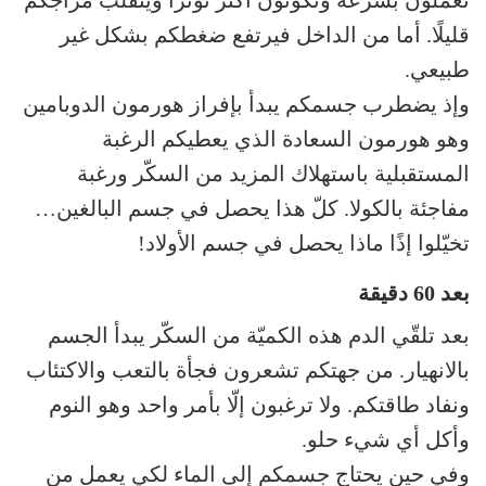
تعملون بسرعة وتكونون أكثر توتّرًا ويتقلّب مزاجكم
قليلًا. أما من الداخل فيرتفع ضغطكم بشكل غير
طبيعي.
وإذ يضطرب جسمكم يبدأ بإفراز هورمون الدوبامين
وهو هورمون السعادة الذي يعطيكم الرغبة
المستقبلية باستهلاك المزيد من السكّر ورغبة
مفاجئة بالكولا. كلّ هذا يحصل في جسم البالغين…
تخيّلوا إذًا ماذا يحصل في جسم الأولاد!
بعد 60 دقيقة
بعد تلقّي الدم هذه الكميّة من السكّر يبدأ الجسم
بالانهيار. من جهتكم تشعرون فجأة بالتعب والاكتئاب
ونفاد طاقتكم. ولا ترغبون إلّا بأمر واحد وهو النوم
وأكل أي شيء حلو.
وفي حين يحتاج جسمكم إلى الماء لكي يعمل من