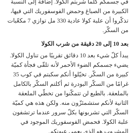
في جسمكم كلّما شربتم الكولا. إضافة إلى النسبة
الكبيرة من الصباغ وحمض الفوسفوريك التي فيها،
تذكّروا أن علبة كولا عادية 330 مل توازي 7 مكعّبات
من السكّر.
بعد 10 إلى 20 دقيقة من شرب الكولا
يبدأ كلّ شيء بعد 10 دقائق تقريبًا من تناول الكولا.
يضيء جسمكم الضوء الأحمر لأنه تلقّى فجأة كميّة
كبيرة من السكّر. تخيّلوا أنكم سكبتم في كوب 35
غرامًا من السكّر البودرة ثم أكلتم السكّر بالكامل
بالملعقة. بالطبع لن تتمكّنوا من تخطّي الملعقة
الثانية لأنكم ستشمئزّون منه. ولكن هذه هي كميّة
السكّر التي تشربونها بكلّ سرور عندما ترتشفون
علبة الكولا. فحمض الفوسفوريك الموجود في
المشروب هو الذي يعمي عيونكم.